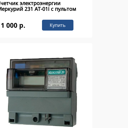
Счетчик электроэнергии
еркурий 231 AT-01i с пультом
11 000 р.
Купить