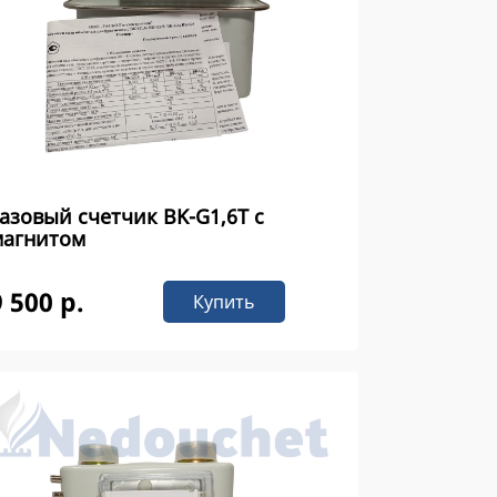
азовый счетчик ВK-G1,6Т с
магнитом
9 500 р.
Купить