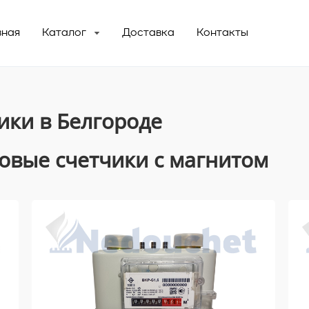
вная
Каталог
Доставка
Контакты
Газовые счетчики с магнитом
ики в Белгороде
Электросчетчики с пультом
овые счетчики с магнитом
Приборы для электросчетчиков