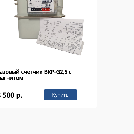
азовый счетчик ВKР-G2,5 с
магнитом
8 500 р.
Купить