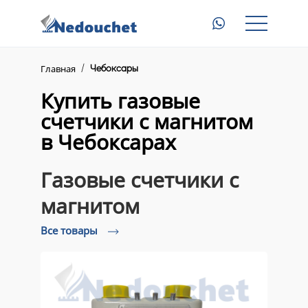
Главная
Газовые счетчики с магнитом
Главная
Чебоксары
Электросчетчики с пультом
Купить газовые
счетчики с магнитом
Приборы для электросчетчиков
в Чебоксарах
Доставка
Газовые счетчики с
Контакты
магнитом
Все товары
8 (945) 345 23 46