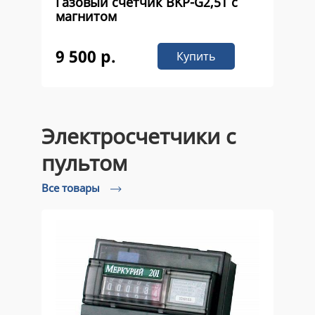
Газовый счетчик ВKР-G2,5Т с
магнитом
9 500 р.
Купить
Электросчетчики с
пультом
Все товары