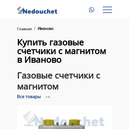
Главная
Газовые счетчики с магнитом
Главная
Иваново
Электросчетчики с пультом
Купить газовые
счетчики с магнитом
Приборы для электросчетчиков
в Иваново
Доставка
Газовые счетчики с
Контакты
магнитом
Все товары
8 (945) 345 23 46