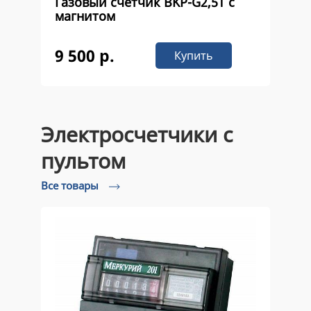
Газовый счетчик ВKР-G2,5Т с
магнитом
9 500 р.
Купить
Электросчетчики с
пультом
Все товары