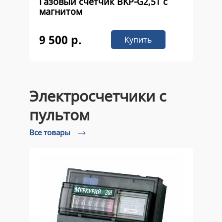
Газовый счетчик ВKР-G2,5Т с
магнитом
9 500 р.
Купить
Электросчетчики с
пультом
Все товары