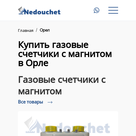
Главная
Газовые счетчики с магнитом
Главная
Орел
Электросчетчики с пультом
Купить газовые
счетчики с магнитом
Приборы для электросчетчиков
в Орле
Доставка
Газовые счетчики с
Контакты
магнитом
Все товары
8 (945) 345 23 46