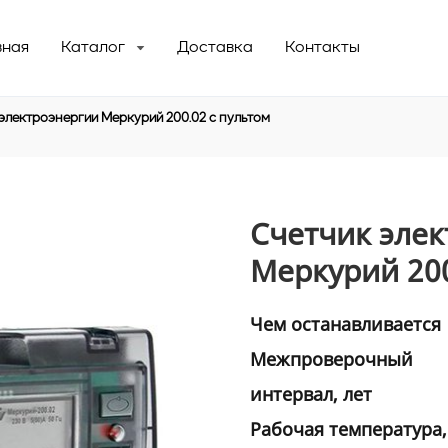
вная
Каталог
Доставка
Контакты
электроэнергии Меркурий 200.02 с пультом
Газовые счетчики с магнитом
Электросчетчики с пультом
Счетчик эле
Приборы для электросчетчиков
Меркурий 200
Чем останавливается
Межпроверочный
интервал, лет
Рабочая температура,