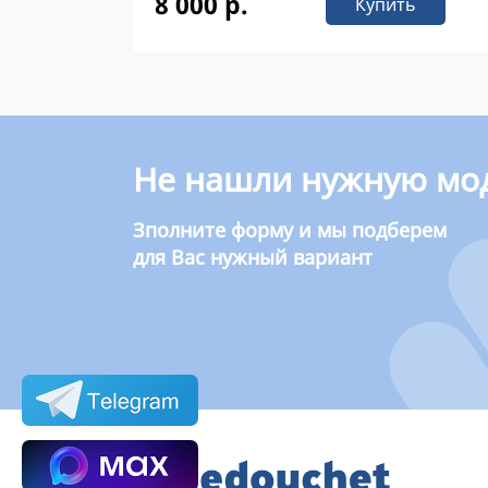
8 000 р.
Купить
Не нашли нужную мо
Зполните форму и мы подберем
для Вас нужный вариант