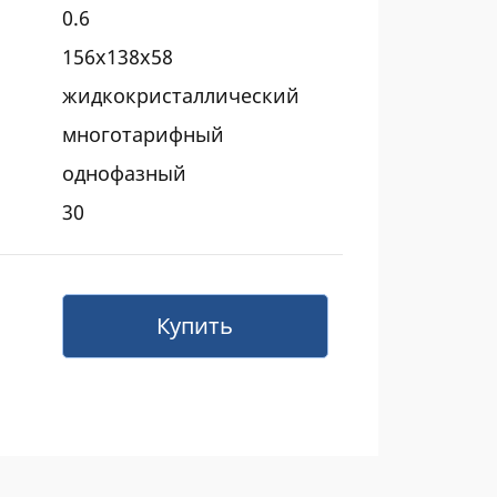
0.6
156x138x58
жидкокристаллический
многотарифный
однофазный
30
Купить