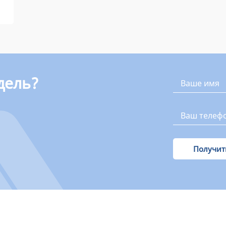
дель?