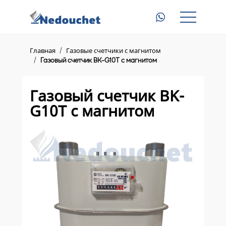
Главная
Газовые счетчики с магнитом
Главная
Газовые счетчики с магнитом
Газовый счетчик BK-G10Т с магнитом
Электросчетчики с пультом
Приборы для электросчетчиков
Газовый счетчик BK-
G10Т с магнитом
Доставка
Контакты
8 (945) 345 23 46