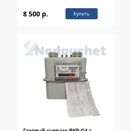
8 500 р.
Купить
Газовый счетчик ВKР-G4 с