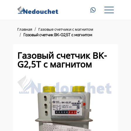
Главная
Газовые счетчики с магнитом
Главная
Газовые счетчики с магнитом
Газовый счетчик ВK-G2,5Т с магнитом
Электросчетчики с пультом
Приборы для электросчетчиков
Газовый счетчик ВK-
G2,5Т с магнитом
Доставка
Контакты
8 (945) 345 23 46