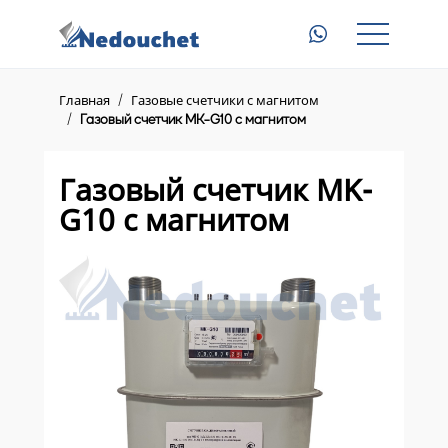
Главная
Газовые счетчики с магнитом
Главная
Газовые счетчики с магнитом
Газовый счетчик MK-G10 с магнитом
Электросчетчики с пультом
Приборы для электросчетчиков
Газовый счетчик MK-
G10 с магнитом
Доставка
Контакты
8 (945) 345 23 46