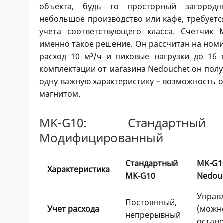
объекта, будь то просторный загород
небольшое производство или кафе, требуетс
учета соответствующего класса. Счетчик 
именно такое решение. Он рассчитан на ном
расход 10 м³/ч и пиковые нагрузки до 16 м
комплектации от магазина Nedouchet он пол
одну важную характеристику – возможность 
магнитом.
MK-G10: Стандартны
Модифицированный
Стандартный
MK-G
Характеристика
MK-G10
Nedou
Управ
Постоянный,
Учет расхода
(можн
непрерывный
остан