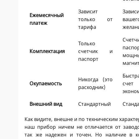
Зависит
Зави
Ежемесячный
только от
вашег
платеж
тарифа
желан
Счетчи
Только
пасп
Комплектация
счетчик и
мощн
паспорт
магни
Быстр
Никогда (это
Окупаемость
счет
расходник)
эконо
Внешний вид
Стандартный
Станд
Как видите, внешне и по техническим характ
наш прибор ничем не отличается от заводс
так же надежен и точен. Но наличие в к