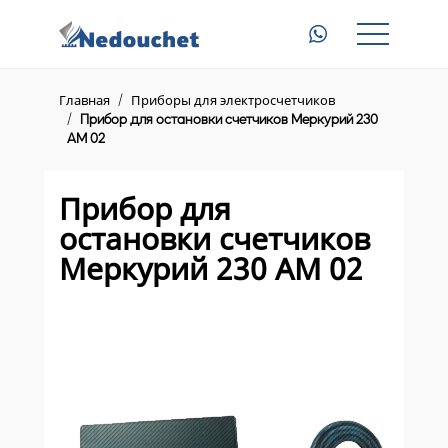
Главная
Газовые счетчики с магнитом
Главная
Приборы для электросчетчиков
Прибор для остановки счетчиков Меркурий 230
Электросчетчики с пультом
AM 02
Приборы для электросчетчиков
Прибор для
Доставка
остановки счетчиков
Меркурий 230 AM 02
Контакты
8 (945) 345 23 46