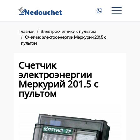
Главная
Газовые счетчики с магнитом
Главная
Электросчетчики с пультом
Счетчик электроэнергии Меркурий 201.5 с
Электросчетчики с пультом
пультом
Приборы для электросчетчиков
Счетчик
Доставка
электроэнергии
Меркурий 201.5 с
Контакты
пультом
8 (945) 345 23 46