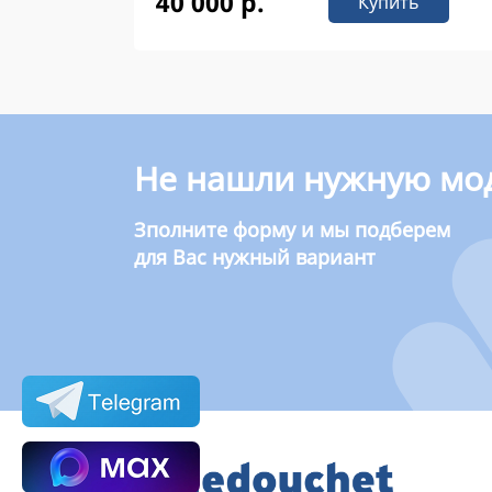
40 000 р.
Купить
Не нашли нужную мо
Зполните форму и мы подберем
для Вас нужный вариант