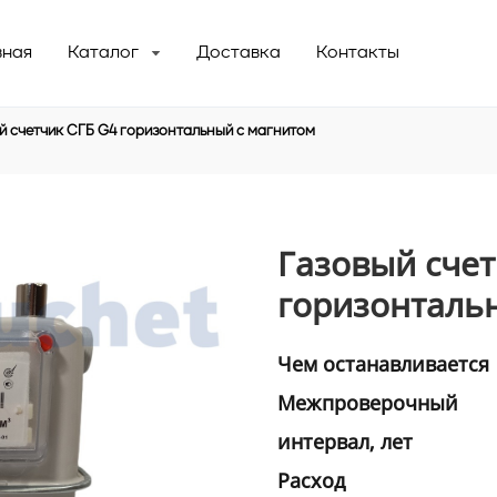
вная
Каталог
Доставка
Контакты
й счетчик СГБ G4 горизонтальный с магнитом
Газовые счетчики с магнитом
Электросчетчики с пультом
Приборы для электросчетчиков
Газовый счет
горизонталь
Чем останавливается
Межпроверочный
интервал, лет
Расход