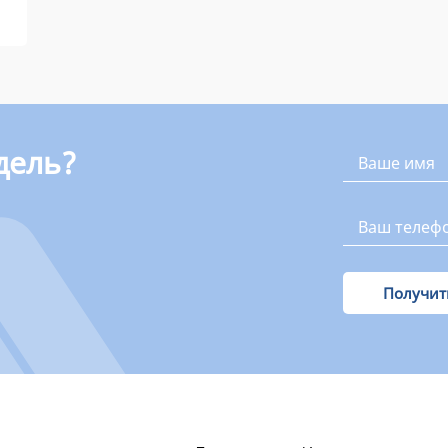
дель?