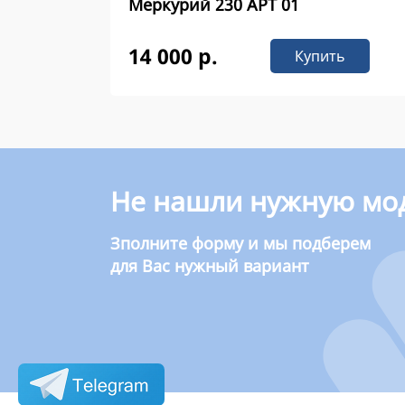
Меркурий 230 APT 01
14 000 р.
Купить
Не нашли нужную мо
Зполните форму и мы подберем
для Вас нужный вариант