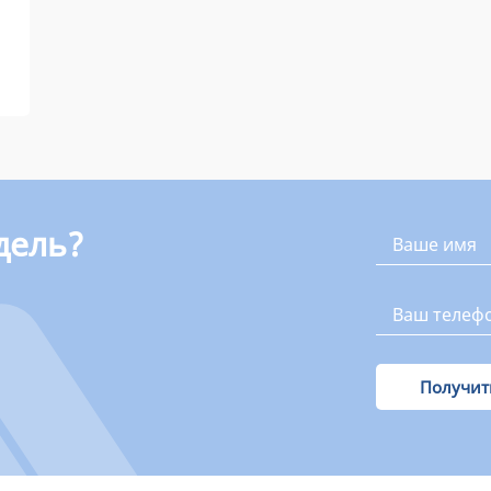
дель?